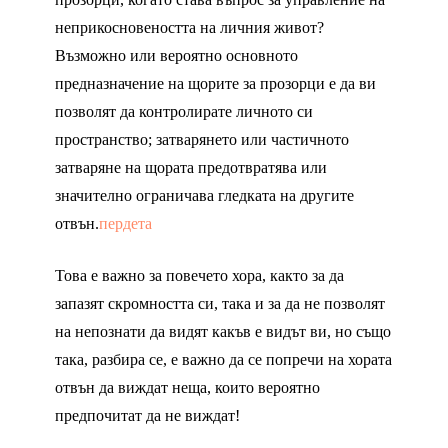
неприкосновеността на личния живот?
Възможно или вероятно основното
предназначение на щорите за прозорци е да ви
позволят да контролирате личното си
пространство; затварянето или частичното
затваряне на щората предотвратява или
значително ограничава гледката на другите
отвън.
пердета
Това е важно за повечето хора, както за да
запазят скромността си, така и за да не позволят
на непознати да видят какъв е видът ви, но също
така, разбира се, е важно да се попречи на хората
отвън да виждат неща, които вероятно
предпочитат да не виждат!