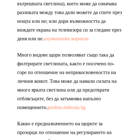
вътрешната светлина), което може да означава
разликата между това дали можете да спите през
нощта или не; или дори възможността да
виждате екрана на телевизора си за гледане през
деня или не.
алуминиеви корнизи
Много видове щори позволяват също така да
филтрирате светлината, както е посочено по-
горе по отношение на неприкосновеността на
личния живот. Това може да намали силата на
много ярката светлина или да предотврати
отблясъците, без да затъмнява напълно
помещението.
perdeta-miltonia.bg
Какво е предназначението на щорите за
прозорци по отношение на регулирането на