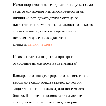
Някои щори могат да се вдигат или спускат само
за да се контролира неприкосновеността на
личния живот, докато други могат да се
накланят или регулират, за да закрият това, което
се случва вътре, като същевременно ви
позволяват да се наслаждавате на
гледката.
детски пердета
Каква е целта на щорите за прозорци по
отношение на контрола на светлината?
Блокирането или филтрирането на светлината
вероятно е също толкова важно, колкото и
защитата на личния живот, или поне много
близко. Щорите ви позволяват да държите
слънцето навън (и също така да спирате