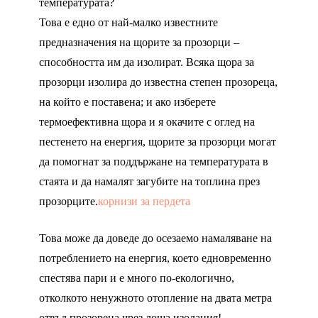
температурата?
Това е едно от най-малко известните
предназначения на щорите за прозорци –
способността им да изолират. Всяка щора за
прозорци изолира до известна степен прозореца,
на който е поставена; и ако изберете
термоефективна щора и я окачите с оглед на
пестенето на енергия, щорите за прозорци могат
да помогнат за поддържане на температурата в
стаята и да намалят загубите на топлина през
прозорците.
корнизи за пердета
Това може да доведе до осезаемо намаляване на
потреблението на енергия, което едновременно
спестява пари и е много по-екологично,
отколкото ненужното отопление на двата метра
отвъд прозореца чрез лоша изолация!