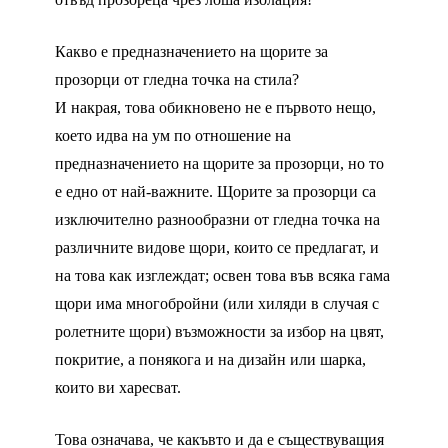
Какво е предназначението на щорите за
прозорци от гледна точка на стила?
И накрая, това обикновено не е първото нещо,
което идва на ум по отношение на
предназначението на щорите за прозорци, но то
е едно от най-важните. Щорите за прозорци са
изключително разнообразни от гледна точка на
различните видове щори, които се предлагат, и
на това как изглеждат; освен това във всяка гама
щори има многобройни (или хиляди в случая с
ролетните щори) възможности за избор на цвят,
покритие, а понякога и на дизайн или шарка,
които ви харесват.
Това означава, че какъвто и да е съществуващия