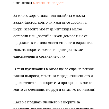
изпълняват.
магазин за пердета
За много хора стилът или дизайнът е доста
важен фактор, който ги кара да се сдобият с
щори; завесите могат да изглеждат малко
остарели или „заети“ в някои домове и не се
предлагат в толкова много стилове и варианти,
колкото щорите, което ги прави донякъде
едноизмерни в сравнение с тях.
В тази публикация в блога ще се спра на всички
важни въпроси, свързани с предназначението и
приложенията на щорите за прозорци, някои от
които са очевидни, но други са малко по-неясни!
Какво е предназначението на щорите за
прозорци, когато става въпрос за управление на