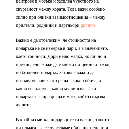
центрове в мозъка и засилва чувството на
свързаност между хората. Това важи особено
силно при близки взаимоотношения – между
приятели, роднини и партньори.
gift tube
Важно е да отбележим, че стойността на
подаръка не се измерва в пари, а в значението,
което той носи. Дори нещо малко, но лично и
премислено, може да е много по-ценно от скъп,
но безличен подарък. Затова е важно да
познаваме човека отсреща – какво обича, от
какво се вълнува, какво му липсва. Така
подаръкът се превръща в мост, който свързва
душите.
В крайна сметка, подаръците са важни, защото
ни помагат да се чувстваме обичани, ценени и