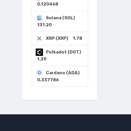
0.120468
Solana (SOL)
131.20
1.78
XRP (XRP)
Polkadot (DOT)
1.39
Cardano (ADA)
0.337786