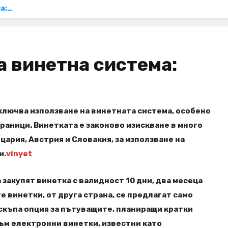
а:…
 винетна система:
ключва използване на винетната система, особено
раници. Винетката е законово изискване в много
ария, Австрия и Словакия, за използване на
и.
vinyet
закупят винетка с валидност 10 дни, два месеца
 винетки, от друга страна, се предлагат само
скъпа опция за пътуващите, планиращи кратки
ъм електронни винетки, известни като