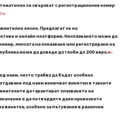
втоматично се свързват с регистрационния номер
ιέτα
авнително лесно. Предлагат се на
нктове и онлайн платформи. Неспазването може да
ример, липсата на показване или регистриране на
публика може да доведе до глоби до 200 евро.
e-
под наем, често трябва да бъдат особено
 отдаване под наем включват винетки в таксите
наемателите да гарантират спазването на
 значение е да потвърдите дали превозното
на винетка, особено за пътувания в различни