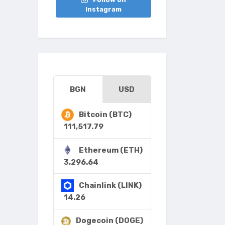
Instagram
BGN
USD
Bitcoin (BTC)
111,517.79
Ethereum (ETH)
3,296.64
Chainlink (LINK)
14.26
Dogecoin (DOGE)