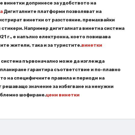
е винетки допринесе за удобството на
а
Дигиталните платформи позволяват на
истрират винетки от разстояние, премахвайки
 стикери. Например дигиталната винетна система
21 г., е напълно електронна, което повишава
ите жители, така и за туристите.
винетки
 система първоначално може да изглежда
планиране гарантира съответствие и по-плавно
то на специфичните правила и периоди на
от решаващо значение за избягване на ненужни
облемно шофиране.
цени винетки