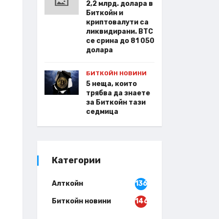
2,2 млрд. долара в
Биткойн и
криптовалути са
ликвидирани. BTC
се срина до 81 050
долара
БИТКОЙН НОВИНИ
5 неща, които
трябва да знаете
за Биткойн тази
седмица
Категории
Алткойн
136
Биткойн новини
146