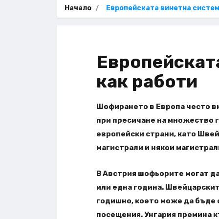
Начало
Европейската винетна систем
Европейската
как работи
Шофирането в Европа често в
при пресичане на множество г
европейски страни, като Швейц
магистрали и някои магистрал
В Австрия шофьорите могат да 
или една година. Швейцарските
годишно, което може да бъде 
посещения. Унгария премина к