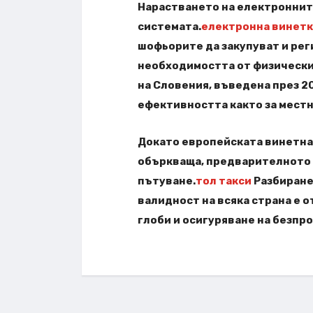
Нарастването на електроннит
системата.
електронна винетк
шофьорите да закупуват и рег
необходимостта от физически
на Словения, въведена през 20
ефективността както за местн
Докато европейската винетна
объркваща, предварителното 
пътуване.
тол такси
Разбиране
валидност на всяка страна е 
глоби и осигуряване на безпр