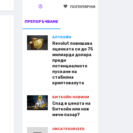
ПОПУЛЯРНИ
ПРЕПОРЪЧВАМЕ
АЛТКОЙН
Revolut повишава
оценката си до 75
милиарда долара
преди
потенциалното
пускане на
стабилна
криптовалута
БИТКОЙН НОВИНИ
Спад в цената на
Биткойн или нов
мечи пазар?
UNCATEGORIZED