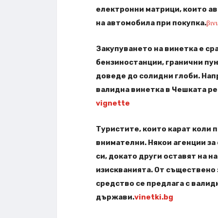
електронни матрици, които а
на автомобила при покупка.
βιν
Закупуването на винетка е ср
бензиностанции, гранични пу
доведе до солидни глоби. Нап
валидна винетка в Чешката ре
vignette
Туристите, които карат коли 
внимателни. Някои агенции за
си, докато други оставят на 
изискванията. От съществено
средство се предлага с валид
държави.
vinetki.bg