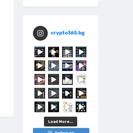
crypto365.bg
Load More...
Follow on