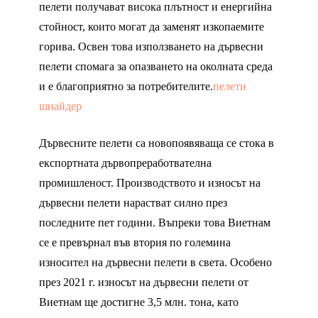
пелети получават висока плътност и енергийна
стойност, които могат да заменят изкопаемите
горива. Освен това използването на дървесни
пелети спомага за опазването на околната среда
и е благоприятно за потребителите.
пелети
шнайдер
Дървесните пелети са новопоявяваща се стока в
експортната дървопреработвателна
промишленост. Производството и износът на
дървесни пелети нарастват силно през
последните пет години. Въпреки това Виетнам
се е превърнал във втория по големина
износител на дървесни пелети в света. Особено
през 2021 г. износът на дървесни пелети от
Виетнам ще достигне 3,5 млн. тона, като