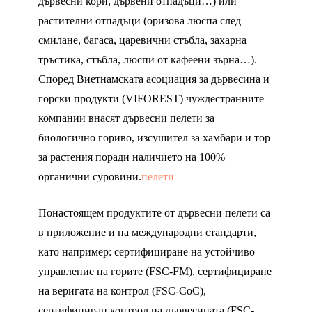
дървесни кори, дървени отпадъци…) или
растителни отпадъци (оризова люспа след
смилане, багаса, царевични стъбла, захарна
тръстика, стъбла, люспи от кафеени зърна…).
Според Виетнамската асоциация за дървесина и
горски продукти (VIFOREST) чуждестранните
компании внасят дървесни пелети за
биологично гориво, изсушител за хамбари и тор
за растения поради наличието на 100%
органични суровини.
пелети
Понастоящем продуктите от дървесни пелети са
в приложение и на международни стандарти,
като например: сертифициране на устойчиво
управление на горите (FSC-FM), сертифициране
на веригата на контрол (FSC-CoC),
сертифициран контрол на дървесината (FSC-