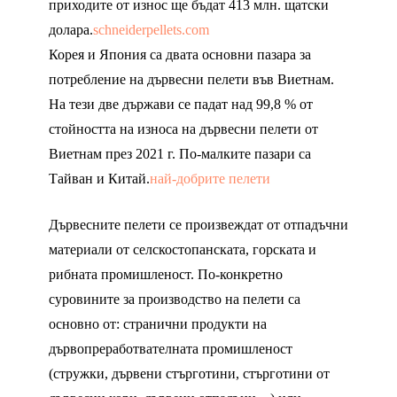
приходите от износ ще бъдат 413 млн. щатски
долара.
schneiderpellets.com
Корея и Япония са двата основни пазара за
потребление на дървесни пелети във Виетнам.
На тези две държави се падат над 99,8 % от
стойността на износа на дървесни пелети от
Виетнам през 2021 г. По-малките пазари са
Тайван и Китай.
най-добрите пелети
Дървесните пелети се произвеждат от отпадъчни
материали от селскостопанската, горската и
рибната промишленост. По-конкретно
суровините за производство на пелети са
основно от: странични продукти на
дървопреработвателната промишленост
(стружки, дървени стърготини, стърготини от