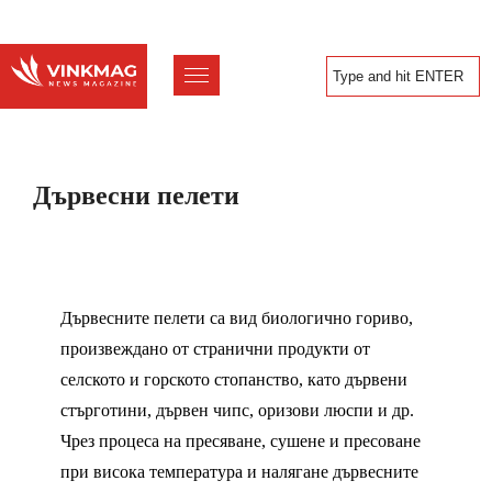
Дървесни пелети
Дървесните пелети са вид биологично гориво,
произвеждано от странични продукти от
селското и горското стопанство, като дървени
стърготини, дървен чипс, оризови люспи и др.
Чрез процеса на пресяване, сушене и пресоване
при висока температура и налягане дървесните