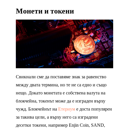
Монети и токени
Свикнали сме да поставяме знак за равенство
между двата термина, но те не са едно и също
нещо. Докато монетата е собствена валута на
блокчейна, токенът може да е изграден върху
чужд. Блокчейнът на
Етериум
е доста популярен
за такива цели, а върху него са изградени
десетки токени, например Enjin Coin, SAND,