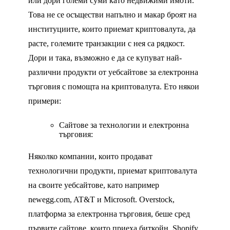
или дори големи суми като недвижими имоти.
Това не се осъществи напълно и макар броят на
институциите, които приемат криптовалута, да
расте, големите транзакции с нея са рядкост.
Дори и така, възможно е да се купуват най-
различни продукти от уебсайтове за електронна
търговия с помощта на криптовалута. Ето някои
примери:
Сайтове за технологии и електронна
търговия:
Няколко компании, които продават
технологични продукти, приемат криптовалута
на своите уебсайтове, като например
newegg.com, AT&T и Microsoft. Overstock,
платформа за електронна търговия, беше сред
първите сайтове, които приеха биткойн. Shopify,