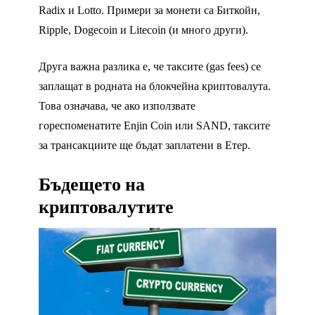
Radix и Lotto. Примери за монети са Биткойн,
Ripple, Dogecoin и Litecoin (и много други).
Друга важна разлика е, че таксите (gas fees) се
заплащат в родната на блокчейна криптовалута.
Това означава, че ако използвате
гореспоменатите Enjin Coin или SAND, таксите
за трансакциите ще бъдат заплатени в Етер.
Бъдещето на
криптовалутите