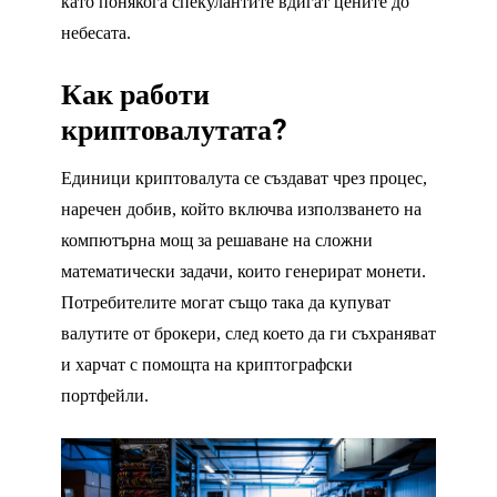
като понякога спекулантите вдигат цените до
небесата.
Как работи
криптовалутата?
Единици криптовалута се създават чрез процес,
наречен добив, който включва използването на
компютърна мощ за решаване на сложни
математически задачи, които генерират монети.
Потребителите могат също така да купуват
валутите от брокери, след което да ги съхраняват
и харчат с помощта на криптографски
портфейли.