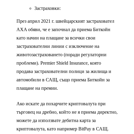
Застраховки:
През април 2021 г. швейцарският застраховател
AXA обяви, че е започнал да приема Биткойн
като начин на плащане за всички свои
застрахователни линии с изключение на
животозастраховането (поради регулаторни
проблеми). Premier Shield Insurance, която
продава застрахователни полици за жилища и
автомобили в САЩ, също приема Биткойн за
плащане на премии.
Ако искате да похарчите криптовалута при
търговец на дребно, който не я приема директно,
можете да използвате дебитна карта за
криптовалута, като например BitPay в САЩ.