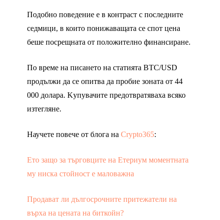
Подобно поведение е в контраст с последните
седмици, в които понижаващата се спот цена
беше посрещната от положително финансиране.
По време на писането на статията BTC/USD
продължи да се опитва да пробие зоната от 44
000 долара. Kупувачите предотвратяваха всяко
изтегляне.
Научете повече от блога на
Crypto365
:
Ето защо за търговците на Етериум моментната
му ниска стойност е маловажна
Продават ли дългосрочните притежатели на
върха на цената на биткойн?