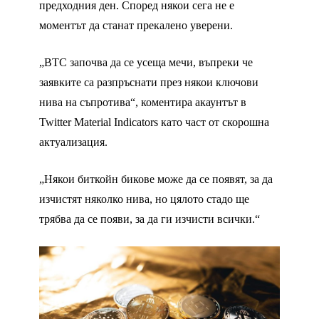
предходния ден. Според някои сега не е
моментът да станат прекалено уверени.
„BTC започва да се усеща мечи, въпреки че
заявките са разпръснати през някои ключови
нива на съпротива“, коментира акаунтът в
Twitter Material Indicators като част от скорошна
актуализация.
„Някои биткойн бикове може да се появят, за да
изчистят няколко нива, но цялото стадо ще
трябва да се появи, за да ги изчисти всички.“