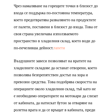
Чрез намаляване на горещите точки в близост до
входа се поддържа по-постоянна температура,
което предотвратява развалянето на продуктите
от палети, поставени в близост до входа. Това от
своя страна увеличава използваемото
пространство в хладилния склад, което води до
по-печеливша дейност.
тапети
Въздушните завеси позволяват на вратите на
хладилните складове да останат отворени, което
позволява безпрепятствен достъп на хора и
превозни средства. Това подобрява скоростта на
операциите около хладилния склад, тъй като не
е необходимо операторите на мотокари да слизат
от кабината, да натискат бутон за отваряне на
ролетна врата и да се връщат в кабината, преди