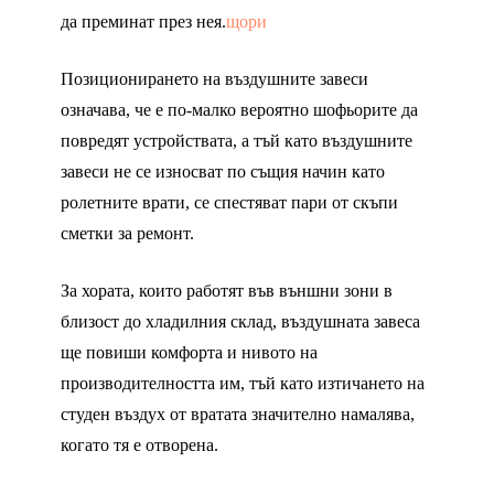
да преминат през нея.
щори
Позиционирането на въздушните завеси
означава, че е по-малко вероятно шофьорите да
повредят устройствата, а тъй като въздушните
завеси не се износват по същия начин като
ролетните врати, се спестяват пари от скъпи
сметки за ремонт.
За хората, които работят във външни зони в
близост до хладилния склад, въздушната завеса
ще повиши комфорта и нивото на
производителността им, тъй като изтичането на
студен въздух от вратата значително намалява,
когато тя е отворена.