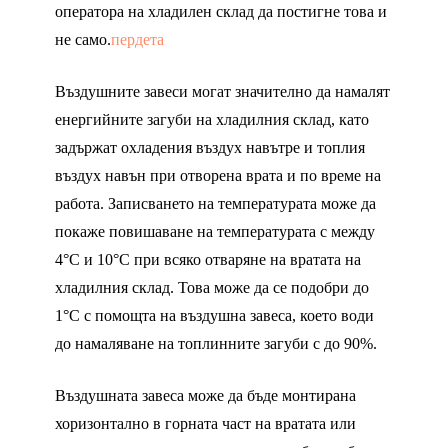
оператора на хладилен склад да постигне това и
не само.
пердета
Въздушните завеси могат значително да намалят
енергийните загуби на хладилния склад, като
задържат охладения въздух навътре и топлия
въздух навън при отворена врата и по време на
работа. Записването на температурата може да
покаже повишаване на температурата с между
4°C и 10°C при всяко отваряне на вратата на
хладилния склад. Това може да се подобри до
1°C с помощта на въздушна завеса, което води
до намаляване на топлинните загуби с до 90%.
Въздушната завеса може да бъде монтирана
хоризонтално в горната част на вратата или