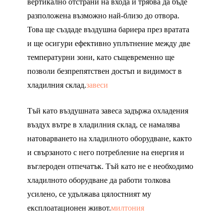
вертикално отстрани на входа и трябва да бъде
разположена възможно най-близо до отвора.
Това ще създаде въздушна бариера през вратата
и ще осигури ефективно уплътнение между две
температурни зони, като същевременно ще
позволи безпрепятствен достъп и видимост в
хладилния склад.
завеси
Тъй като въздушната завеса задържа охладения
въздух вътре в хладилния склад, се намалява
натоварването на хладилното оборудване, както
и свързаното с него потребление на енергия и
въглероден отпечатък. Тъй като не е необходимо
хладилното оборудване да работи толкова
усилено, се удължава цялостният му
експлоатационен живот.
милтония