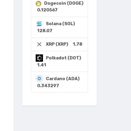
Dogecoin (DOGE)
0.120567
Solana (SOL)
128.07
1.78
XRP (XRP)
Polkadot (DOT)
1.41
Cardano (ADA)
0.343297