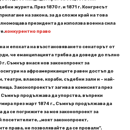
ебни журита. През 1870 г. и 1871 г. Конгресът
прилагане на закона, за да сложи край на това
пълномощава президента да използва военна сила
е.
конкурентно право
на и епохата на възстановяването сенаторът от
ди, че еманципацията трябва да доведе до пълно
 г. Съмнър внася нов законопроект за
 осигури на афроамериканците равен достъп до
 театри, влакове, кораби, съдебни зали и – най-
лища. Законопроектът загива в комисията през
, но Съмнър продължава да упорства, въпреки
умира през март 1874 г., Съмнър продължава да
ва да се погрижите за моя законопроект за
й посетителите, „моят законопроект,
те права, не позволявайте да се провали“.