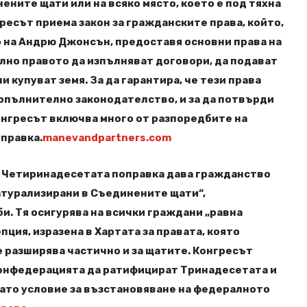
ените щати или на всяко място, което е под тяхна
гресът приема закон за гражданските права, който,
 на Андрю Джонсън, предоставя основни права на
лно правото да изпълняват договори, да подават
и купуват земя. За да гарантира, че тези права
опълнително законодателство, и за да потвърди
онгресът включва много от разпоредбите на
правка.
manevandpartners.com
., Четиринадесетата поправка дава гражданство
натурализирани в Съединените щати“,
и. Тя осигурява на всички граждани „равна
пция, изразена в Хартата за правата, която
 разширява частично и за щатите. Конгресът
Конфедерацията да ратифицират Тринадесетата и
ато условие за възстановяване на федералното