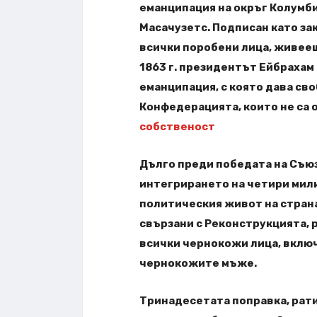
еманципация на окръг Колумби
Масачузетс. Подписан като за
всички поробени лица, живеещ
1863 г. президентът Ейбрахам
еманципация, с която дава св
Конфедерацията, които не са 
собственост
Дълго преди победата на Съюза
интегрирането на четири мил
политическия живот на стран
свързани с Реконструкцията, 
всички чернокожи лица, включ
чернокожите мъже.
Тринадесетата поправка, рати