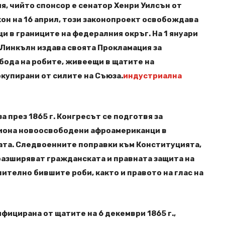
я, чийто спонсор е сенатор Хенри Уилсън от
кон на 16 април, този законопроект освобождава
и в границите на федералния окръг. На 1 януари
 Линкълн издава своята Прокламация за
обода на робите, живеещи в щатите на
окупирани от силите на Съюза.
индустриална
 през 1865 г. Конгресът се подготвя за
иона новоосвободени афроамериканци в
ата. Следвоенните поправки към Конституцията,
разширяват гражданската и правната защита на
ително бившите роби, както и правото на глас на
фицирана от щатите на 6 декември 1865 г.,