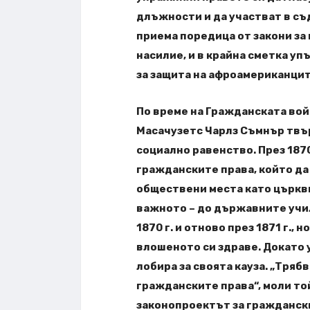
длъжности и да участват в съд
приема поредица от закони за 
насилие, и в крайна сметка у
за защита на афроамериканцит
По време на Гражданската вой
Масачузетс Чарлз Съмнър твър
социално равенство. През 1870
гражданските права, който да
обществени места като църкви,
важното – до държавните учи
1870 г. и отново през 1871 г.
влошеното си здраве. Докато 
лобира за своята кауза. „Тряб
гражданските права“, моли то
законопроектът за граждански