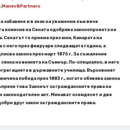
.
Manev&Partners
а забавяне и в знак на уважение към вече
та комисия на Сената одобрява законопроекта на
. Сенатът го приема през юни, Камарата на
 с него през февруари следващата година, а
писва закона през март 1875 г. За съжаление
сянка на визията на Съмнър. По-специално, в него
сегрегацията в държавните училища. Върховният
ничена победа през 1883 г., когато обявява закона
преки това Законът за гражданските права на
ен законодателен акт. Минават осемдесет и две
добри друг закон за гражданските права.