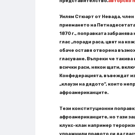
представителство.
авторско 
Уилям Стюарт от Невада, член
приемането на Петнадесетата 
1870 г., поправката забранява
глас „поради раса, цвят на к
обаче оставя отворена възмо
гласуване. Въпреки че такива
всички раси, някои щати, вклю
Конфедерацията, въвеждат из
„клаузи на дядото“, които н
афроамериканците.
Тези конституционни поправк
афроамериканците, но тази за
клукс-клан например тероризи
упражнили правото си да глас