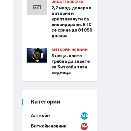
UNCATEGORIZED
2,2 млрд. долара в
Биткойн и
криптовалути са
ликвидирани. BTC
се срина до 81 050
долара
БИТКОЙН НОВИНИ
5 неща, които
трябва да знаете
за Биткойн тази
седмица
Категории
Алткойн
136
Биткойн новини
146