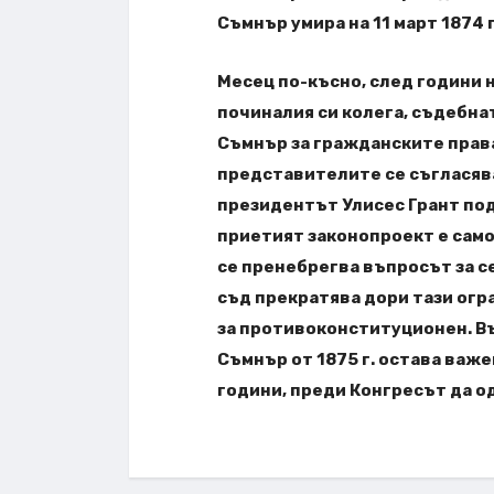
Съмнър умира на 11 март 1874 г
Месец по-късно, след години н
починалия си колега, съдебна
Съмнър за гражданските права
представителите се съгласява
президентът Улисес Грант под
приетият законопроект е само 
се пренебрегва въпросът за 
съд прекратява дори тази огра
за противоконституционен. Въ
Съмнър от 1875 г. остава важ
години, преди Конгресът да о