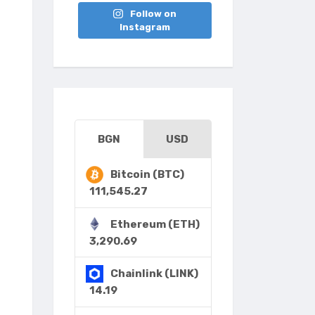
Follow on
Instagram
BGN
USD
Bitcoin (BTC)
111,545.27
Ethereum (ETH)
3,290.69
Chainlink (LINK)
14.19