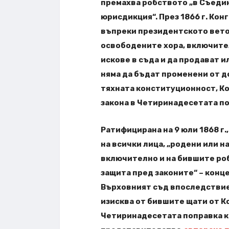
премахва робството „в Съедин
юрисдикция“. През 1866 г. Кон
въпреки президентското вето
освободените хора, включите
искове в съда и да продават ил
няма да бъдат променени от д
тяхната конституционност, К
закона в Четиринадесетата по
Ратифицирана на 9 юли 1868 г
на всички лица, „родени или 
включително и на бившите роб
защита пред законите“ – конце
Върховният съд впоследствие
изисква от бившите щати от 
Четиринадесетата поправка к