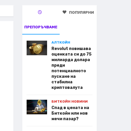
ПОПУЛЯРНИ
ПРЕПОРЪЧВАМЕ
АЛТКОЙН
Revolut повишава
оценката си до 75
милиарда долара
преди
потенциалното
пускане на
стабилна
криптовалута
БИТКОЙН НОВИНИ
Спад в цената на
Биткойн или нов
мечи пазар?