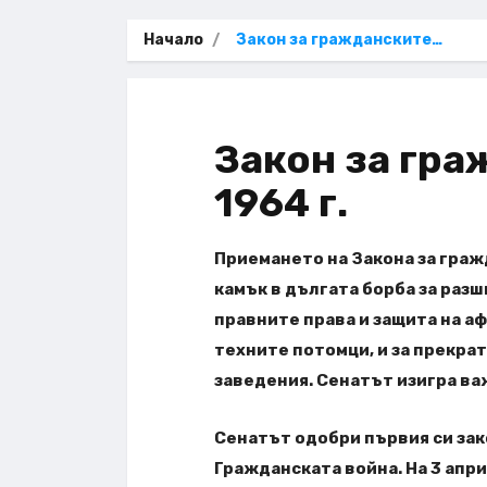
Начало
Закон за гражданските…
Закон за гра
1964 г.
Приемането на Закона за граж
камък в дългата борба за раз
правните права и защита на 
техните потомци, и за прекра
заведения. Сенатът изигра важ
Сенатът одобри първия си зак
Гражданската война. На 3 апри