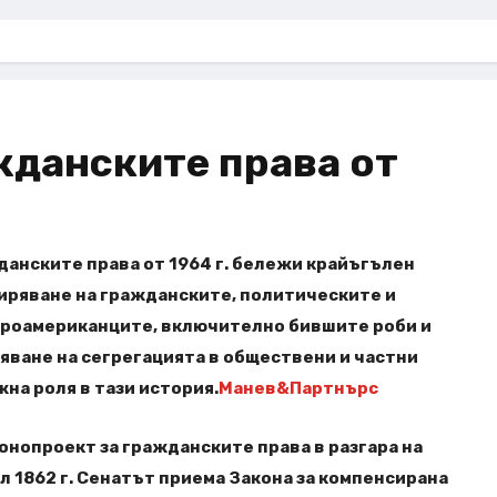
жданските права от
данските права от 1964 г. бележи крайъгълен
ширяване на гражданските, политическите и
афроамериканците, включително бившите роби и
тяване на сегрегацията в обществени и частни
на роля в тази история.
Манев&Партнърс
онопроект за гражданските права в разгара на
л 1862 г. Сенатът приема Закона за компенсирана