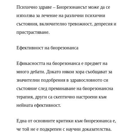
Психично здраве – Биорезонансът може да се
използва за лечение на различни психични
състояния, включително тревожност, депресия и
пристрастяване.
Ефективност на биорезонанса
Ефикасността на биорезонанса е предмет на
много дебати. Докато някои хора съобщават за
значителни подобрения в здравословното си
състояние след преминаване на биорезонансна
терапия, други са скептично настроени към
нейната ефективност.
Една от основните критики към биорезонанса е,
че той не е подкрепен с научни доказателства.