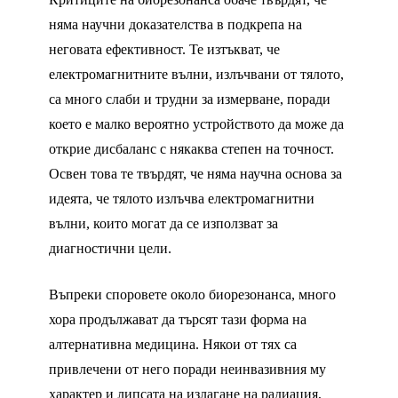
няма научни доказателства в подкрепа на
неговата ефективност. Те изтъкват, че
електромагнитните вълни, излъчвани от тялото,
са много слаби и трудни за измерване, поради
което е малко вероятно устройството да може да
открие дисбаланс с някаква степен на точност.
Освен това те твърдят, че няма научна основа за
идеята, че тялото излъчва електромагнитни
вълни, които могат да се използват за
диагностични цели.
Въпреки споровете около биорезонанса, много
хора продължават да търсят тази форма на
алтернативна медицина. Някои от тях са
привлечени от него поради неинвазивния му
характер и липсата на излагане на радиация,