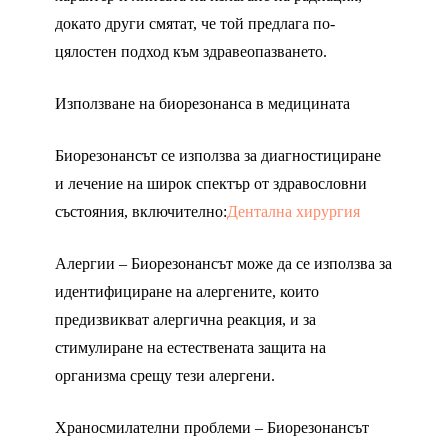
докато други смятат, че той предлага по-
цялостен подход към здравеопазването.
Използване на биорезонанса в медицината
Биорезонансът се използва за диагностициране
и лечение на широк спектър от здравословни
състояния, включително:
Дентална хирургия
Алергии – Биорезонансът може да се използва за
идентифициране на алергените, които
предизвикват алергична реакция, и за
стимулиране на естествената защита на
организма срещу тези алергени.
Храносмилателни проблеми – Биорезонансът